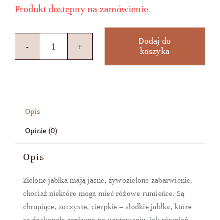
Produkt dostępny na zamówienie
Dodaj do
koszyka
ilość
GREEN
APPLE
-
Opis
syrop
Opinie (0)
zielone
jabłko
Opis
0,7l
Zielone jabłka mają jasne, żywozielone zabarwienie,
chociaż niektóre mogą mieć różowe rumieńce. Są
chrupiące, soczyste, cierpkie – słodkie jabłka, które
są doskonałe zarówno po ugotowaniu, jak również