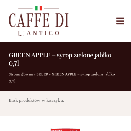
Przejdź
do
zawartości
Togg
Navi
HOME
SKLEP
GREEN APPLE – syrop zielone jabłko
0,7l
O NAS
Strona główna
»
SKLEP
»
GREEN APPLE – syrop zielone jabłko
KONTAKT
0,7l
BLOG
Brak produktów w koszyku.
Szukaj