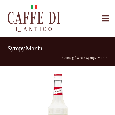
Przejdź
do
zawartości
Togg
Navi
HOME
SKLEP
Syropy Monin
O NAS
Strona główna
»
Syropy Monin
KONTAKT
BLOG
Szukaj