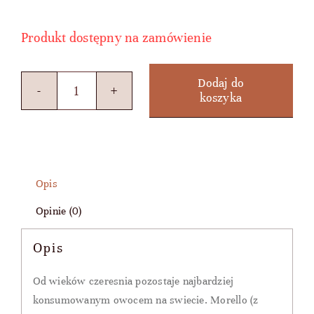
Produkt dostępny na zamówienie
Dodaj do
koszyka
ilość
MORELLO
CHERRY
-
Opis
syrop
Opinie (0)
czereśniowy
0,7l
Opis
Od wieków czeresnia pozostaje najbardziej
konsumowanym owocem na swiecie. Morello (z