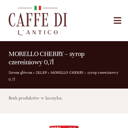
Przejdź
do
zawartości
Togg
Navi
HOME
SKLEP
MORELLO CHERRY – syrop
czereśniowy 0,7l
O NAS
Strona główna
»
SKLEP
»
MORELLO CHERRY – syrop czereśniowy
KONTAKT
0,7l
BLOG
Brak produktów w koszyku.
Szukaj