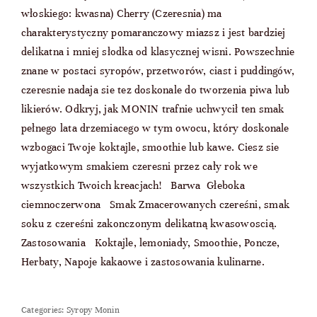
włoskiego: kwasna) Cherry (Czeresnia) ma
charakterystyczny pomaranczowy miazsz i jest bardziej
delikatna i mniej słodka od klasycznej wisni. Powszechnie
znane w postaci syropów, przetworów, ciast i puddingów,
czeresnie nadaja sie tez doskonale do tworzenia piwa lub
likierów. Odkryj, jak MONIN trafnie uchwycił ten smak
pełnego lata drzemiacego w tym owocu, który doskonale
wzbogaci Twoje koktajle, smoothie lub kawe. Ciesz sie
wyjatkowym smakiem czeresni przez cały rok we
wszystkich Twoich kreacjach! Barwa Głeboka
ciemnoczerwona Smak Zmacerowanych czereśni, smak
soku z czereśni zakonczonym delikatną kwasowoscią.
Zastosowania Koktajle, lemoniady, Smoothie, Poncze,
Herbaty, Napoje kakaowe i zastosowania kulinarne.
Categories:
Syropy Monin