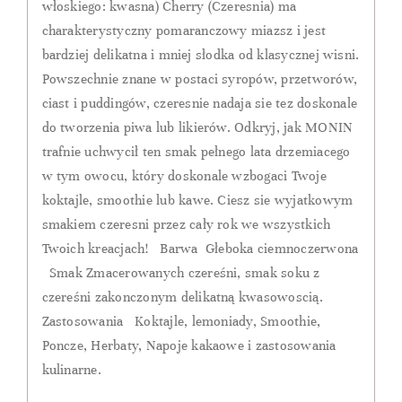
włoskiego: kwasna) Cherry (Czeresnia) ma
charakterystyczny pomaranczowy miazsz i jest
bardziej delikatna i mniej słodka od klasycznej wisni.
Powszechnie znane w postaci syropów, przetworów,
ciast i puddingów, czeresnie nadaja sie tez doskonale
do tworzenia piwa lub likierów. Odkryj, jak MONIN
trafnie uchwycił ten smak pełnego lata drzemiacego
w tym owocu, który doskonale wzbogaci Twoje
koktajle, smoothie lub kawe. Ciesz sie wyjatkowym
smakiem czeresni przez cały rok we wszystkich
Twoich kreacjach! Barwa Głeboka ciemnoczerwona
Smak Zmacerowanych czereśni, smak soku z
czereśni zakonczonym delikatną kwasowoscią.
Zastosowania Koktajle, lemoniady, Smoothie,
Poncze, Herbaty, Napoje kakaowe i zastosowania
kulinarne.