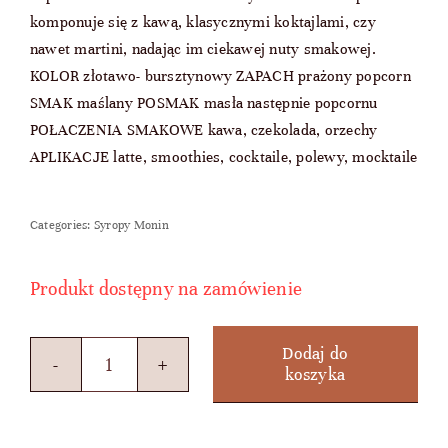
komponuje się z kawą, klasycznymi koktajlami, czy
nawet martini, nadając im ciekawej nuty smakowej.
KOLOR złotawo- bursztynowy ZAPACH prażony popcorn
SMAK maślany POSMAK masła następnie popcornu
POŁACZENIA SMAKOWE kawa, czekolada, orzechy
APLIKACJE latte, smoothies, cocktaile, polewy, mocktaile
Categories:
Syropy Monin
Produkt dostępny na zamówienie
Dodaj do
koszyka
ilość
POPCORN
-