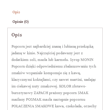
syrop
Opis
popcorn
Opinie (0)
0,7l
Opis
Popcorn jest najbardziej znaną i lubianą przekąską
jadaną w kinie. Najczęściej podawany jest z
dodatkiem soli, masła lub karmelu. Syrop MONIN
Popcorn dzięki odpowiedniemu zbalansowaniu tych
smaków wspaniale komponuje się z kawą,
klasycznymi koktajlami, czy nawet martini, nadając
im ciekawej nuty smakowej. KOLOR złotawo-
bursztynowy ZAPACH prażony popcorn SMAK
maślany POSMAK masła następnie popcornu
POŁACZENIA SMAKOWE kawa, czekolada, orzechy