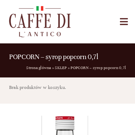
Przejdź
do
zawartości
Togg
Navi
HOME
SKLEP
POPCORN – syrop popcorn 0,7l
O NAS
Strona główna
»
SKLEP
»
POPCORN – syrop popcorn 0,7l
KONTAKT
Brak produktów w koszyku.
BLOG
Szukaj