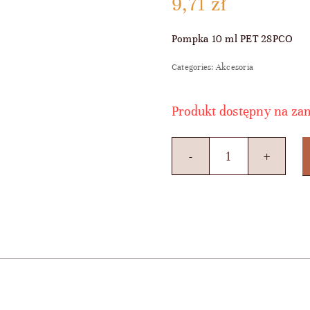
9,71
zł
Pompka 10 ml PET 28PCO
Categories:
Akcesoria
Produkt dostępny na za
ilość
Pompka
10
ml
PET
28PCO