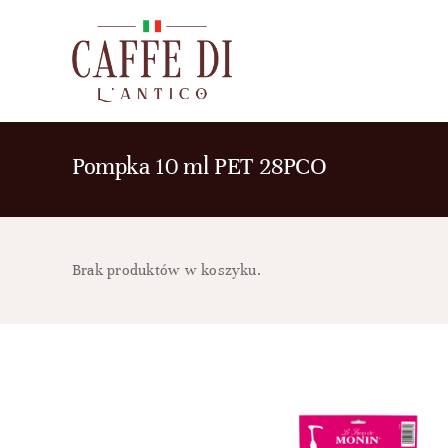
Przejdź
do
zawartości
Pompka 10 ml PET 28PCO
Brak produktów w koszyku.