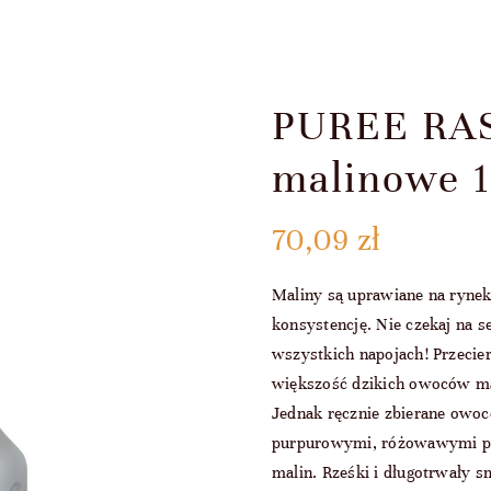
PUREE RAS
malinowe 1
70,09
zł
Maliny są uprawiane na ryne
konsystencję. Nie czekaj na 
wszystkich napojach! Przeci
większość dzikich owoców maj
Jednak ręcznie zbierane owo
purpurowymi, różowawymi pr
malin. Rześki i długotrwał