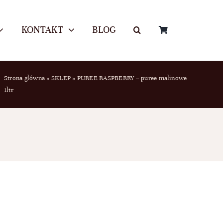
KONTAKT
BLOG
Strona główna
»
SKLEP
»
PUREE RASPBERRY – puree malinowe
1ltr