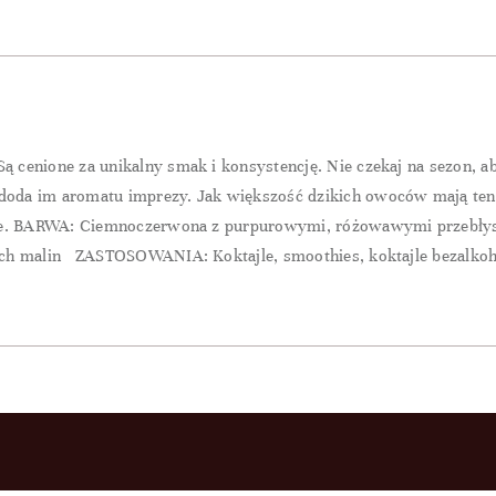
 cenione za unikalny smak i konsystencję. Nie czekaj na sezon, 
da im aromatu imprezy. Jak większość dzikich owoców mają tenden
atne. BARWA: Ciemnoczerwona z purpurowymi, różowawymi przebł
ych malin ZASTOSOWANIA: Koktajle, smoothies, koktajle bezalkoh