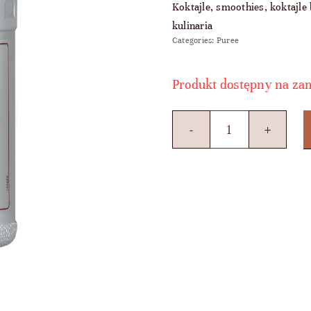
Koktajle, smoothies, koktajl
kulinaria
Categories:
Puree
Produkt dostępny na za
ilość
PUREE
RASPBERRY
-
puree
malinowe
1ltr