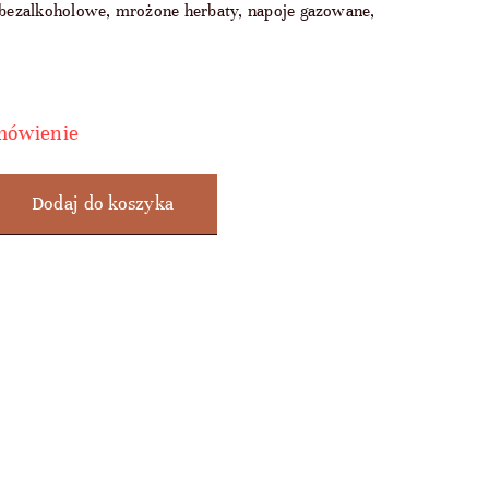
e bezalkoholowe, mrożone herbaty, napoje gazowane,
mówienie
Dodaj do koszyka