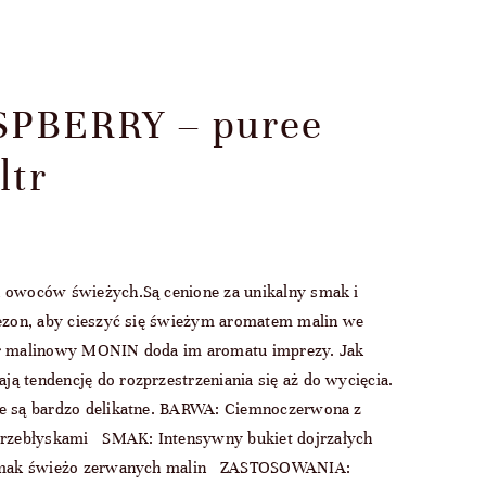
PBERRY – puree
ltr
k owoców świeżych.Są cenione za unikalny smak i
sezon, aby cieszyć się świeżym aromatem malin we
er malinowy MONIN doda im aromatu imprezy. Jak
ą tendencję do rozprzestrzeniania się aż do wycięcia.
ce są bardzo delikatne. BARWA: Ciemnoczerwona z
zebłyskami SMAK: Intensywny bukiet dojrzałych
y smak świeżo zerwanych malin ZASTOSOWANIA: