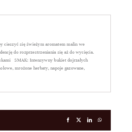
aby cieszyć się świeżym aromatem malin we
cję do rozprzestrzeniania się aż do wycięcia.
yskami SMAK: Intensywny bukiet dojrzałych
olowe, mrożone herbaty, napoje gazowane,