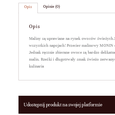
Opinie (0)
Opis
Opis
Maliny są uprawiane na rynek owoców świeżych.Są
wszystkich napojach! Przecier malinowy MONIN do
Jednak ręcznie zbierane owoce są bardzo delik
malin. Rześki i długotrwały smak świeżo zerwan
kulinaria
Udostępnij produkt na swojej platformie